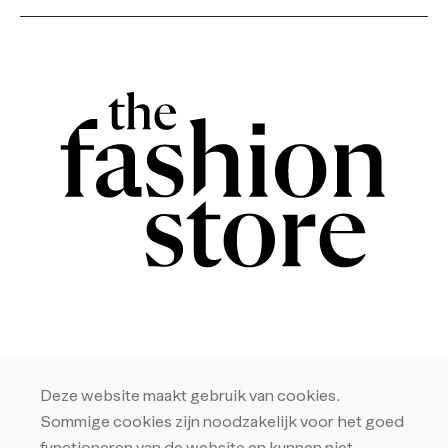
© NV Fashion Store – 2016
Deze website maakt gebruik van cookies.
Hulstsestraat 6 – 2431 Veerle-Laakdal
Sommige cookies zijn noodzakelijk voor het goed
Ondernemingsnummer: BE0438233132