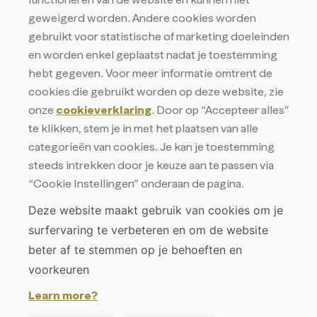
functioneren van de website en kunnen niet
RPR ANTWERPEN AFD. TURNHOUT
BTW BE 0438.233.132
geweigerd worden. Andere cookies worden
gebruikt voor statistische of marketing doeleinden
Privacy
en worden enkel geplaatst nadat je toestemming
Privacyverklaring
hebt gegeven. Voor meer informatie omtrent de
Cookieverklaring
cookies die gebruikt worden op deze website, zie
onze
cookieverklaring
. Door op “Accepteer alles”
te klikken, stem je in met het plaatsen van alle
categorieën van cookies. Je kan je toestemming
steeds intrekken door je keuze aan te passen via
“Cookie Instellingen” onderaan de pagina.
Deze website maakt gebruik van cookies om je
surfervaring te verbeteren en om de website
beter af te stemmen op je behoeften en
voorkeuren
Learn more?