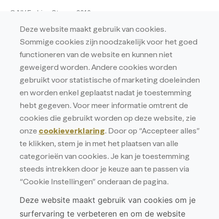
© NV Fashion Store – 2016
Hulstsestraat 6 – 2431 Veerle-Laakdal
Deze website maakt gebruik van cookies.
Ondernemingsnummer: BE0438233132
Sommige cookies zijn noodzakelijk voor het goed
RPR ANTWERPEN AFD. TURNHOUT
functioneren van de website en kunnen niet
BTW BE 0438.233.132
geweigerd worden. Andere cookies worden
Privacy
gebruikt voor statistische of marketing doeleinden
en worden enkel geplaatst nadat je toestemming
Privacyverklaring
hebt gegeven. Voor meer informatie omtrent de
Cookieverklaring
cookies die gebruikt worden op deze website, zie
onze
cookieverklaring
. Door op “Accepteer alles”
te klikken, stem je in met het plaatsen van alle
categorieën van cookies. Je kan je toestemming
steeds intrekken door je keuze aan te passen via
“Cookie Instellingen” onderaan de pagina.
Deze website maakt gebruik van cookies om je
surfervaring te verbeteren en om de website